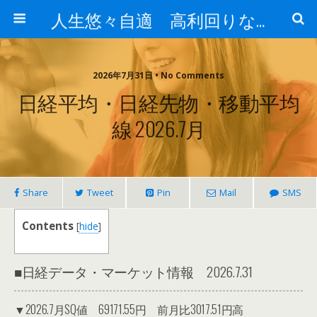
人生悠々自適 高利回りな投資法!
2026年7月31日 • No Comments
日経平均・日経先物・移動平均
線 2026.7月
Share
Tweet
Pin
Mail
SMS
Contents
[
hide
]
■日経データ・マーケット情報 2026.7.31
▼2026.7月SQ値 69171.55円 前月比3017.51円高