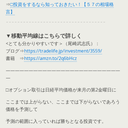
⇒
□投資をするなら知っておきたい！【５７の相場格
言】
¨¨¨¨¨¨¨¨¨¨¨¨¨¨¨¨¨¨¨¨¨¨¨¨¨¨¨¨¨¨¨¨¨¨¨
▼移動平均線はこちらで詳しく
<とても分かりやすいです＞（尾崎武志氏）：
ブログ⇒
https://tradelife.jp/investment/3559/
書籍 ⇒
https://amzn.to/2q6bHcz
—————————————————————————
—
□オプション取引は日経平均価格が来月の第2金曜日に
ここまでは上がらない、ここまでは下がらないであろう
価格を予測して
予測の範囲に入っていれば勝ちとなる投資です。