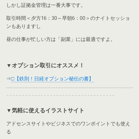
しかし証拠金管理は一番大事です。
取引時間＜夕方16：30～早朝6：00＞のナイトセッショ
ンもありますし
昼の仕事が忙しい方は「副業」には最適ですよ。
▼オプション取引にオススメ！
⇒
□【鉄則！日経オプション秘伝の書】
¨¨¨¨¨¨¨¨¨¨¨¨¨¨¨¨¨¨¨¨¨¨¨¨¨¨¨¨¨¨¨¨¨¨¨
▼気軽に使えるイラストサイト
アドセンスサイトやビジネスでのワンポイントでも使え
る