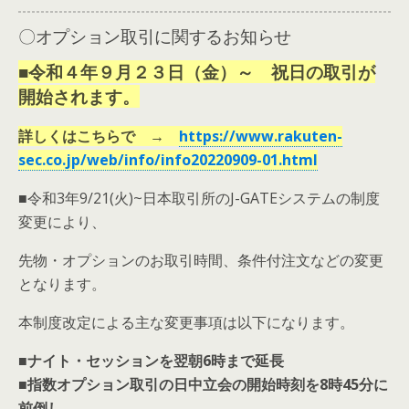
〇オプション取引に関するお知らせ
■令和４年９月２３日（金）～ 祝日の取引が
開始されます。
詳しくはこちらで →
https://www.rakuten-
sec.co.jp/web/info/info20220909-01.html
■令和3年9/21(火)~日本取引所のJ-GATEシステムの制度
変更により、
先物・オプションのお取引時間、条件付注文などの変更
となります
。
本制度改定による主な変更事項は以下になります。
■ナイト・セッションを翌朝6時まで延長
■指数オプション取引の日中立会の開始時刻を8時45分に
前倒し