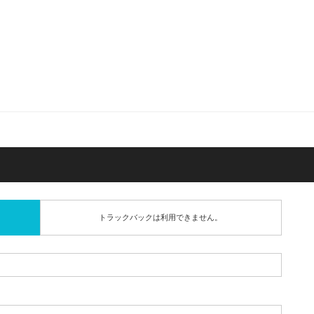
トラックバックは利用できません。