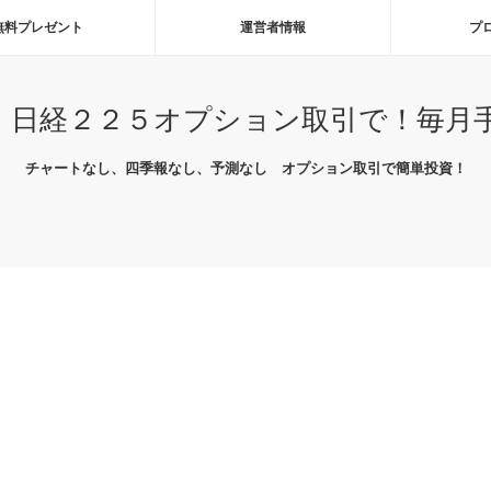
無料プレゼント
運営者情報
プ
 日経２２５オプション取引で！毎月
チャートなし、四季報なし、予測なし オプション取引で簡単投資！