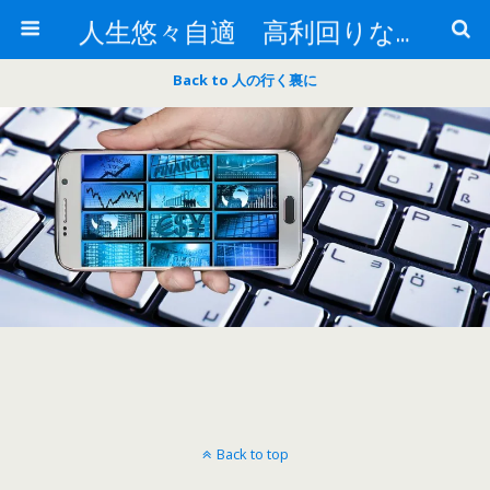
人生悠々自適 高利回りな投資法!
Back to 人の行く裏に
Back to top