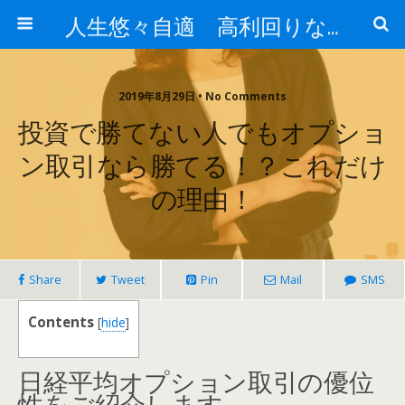
人生悠々自適 高利回りな投資法!
2019年8月29日 • No Comments
投資で勝てない人でもオプショ
ン取引なら勝てる！？これだけ
の理由！
Share
Tweet
Pin
Mail
SMS
Contents
[
hide
]
日経平均オプション取引の優位
性をご紹介します。