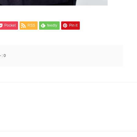
Pocket
RSS
feedly
Pin it
ト:
0