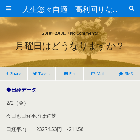
人生悠々自適 高利回りな投資法!
2018年2月3日 • No Comments
月曜日はどうなりますか？
Share
Tweet
Pin
Mail
SMS
◆日経データ
2/2（金）
今日も日経平均は続落
日経平均 23274.53円 -211.58