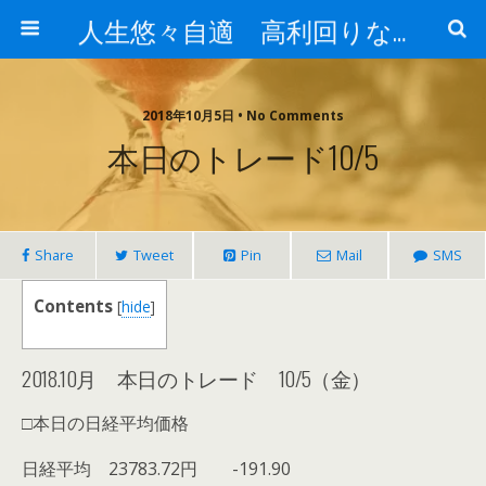
人生悠々自適 高利回りな投資法!
2018年10月5日 • No Comments
本日のトレード10/5
Share
Tweet
Pin
Mail
SMS
Contents
[
hide
]
2018.10月 本日のトレード 10/5（金）
□本日の日経平均価格
日経平均 23783.72円 -191.90