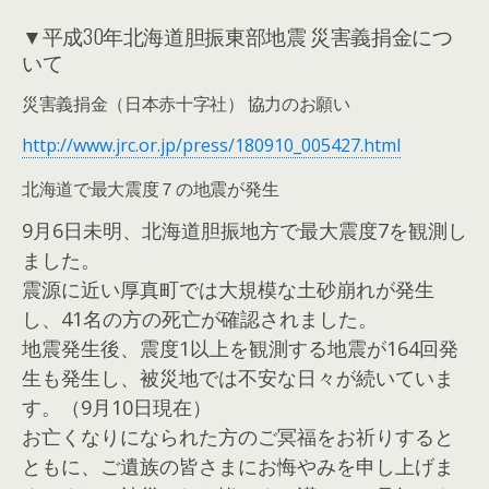
▼平成30年北海道胆振東部地震 災害義捐金につ
いて
災害義捐金（日本赤十字社） 協力のお願い
http://www.jrc.or.jp/press/180910_005427.html
北海道で最大震度７の地震が発生
9月6日未明、北海道胆振地方で最大震度7を観測し
ました。
震源に近い厚真町では大規模な土砂崩れが発生
し、41名の方の死亡が確認されました。
地震発生後、震度1以上を観測する地震が164回発
生も発生し、被災地では不安な日々が続いていま
す。（9月10日現在）
お亡くなりになられた方のご冥福をお祈りすると
ともに、ご遺族の皆さまにお悔やみを申し上げま