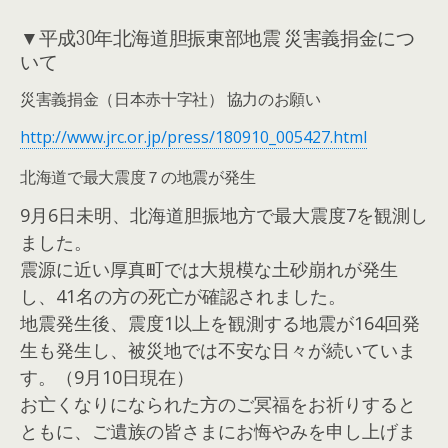
▼平成30年北海道胆振東部地震 災害義捐金につ
いて
災害義捐金（日本赤十字社） 協力のお願い
http://www.jrc.or.jp/press/180910_005427.html
北海道で最大震度７の地震が発生
9月6日未明、北海道胆振地方で最大震度7を観測し
ました。
震源に近い厚真町では大規模な土砂崩れが発生
し、41名の方の死亡が確認されました。
地震発生後、震度1以上を観測する地震が164回発
生も発生し、被災地では不安な日々が続いていま
す。（9月10日現在）
お亡くなりになられた方のご冥福をお祈りすると
ともに、ご遺族の皆さまにお悔やみを申し上げま