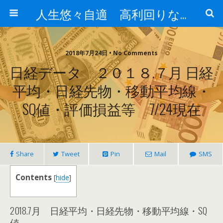
人生悠々自適 高利回りな投資法!
2018年7月24日 • No Comments
日経データ ２０１８.７月 日経
平均・日経先物・移動平均線・
SQ値・評価損益等 7/24現在
Share
Tweet
Pin
Mail
SMS
Contents
[
hide
]
2018.7月 日経平均・日経先物・移動平均線・SQ
値