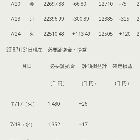
7/20
金
22697.88
-66.80
22710
-75
2
7/23
月
22396.99
-300.89
22385
-325
2
7/24
火
22510.48
+113.49
22505
+120
2
2018.7月24日現在 必要証拠金・損益
月日
必要証拠金
評価損益計
確定損益
（千円）
（千円）
（千円）
７/17（火）
1,430
+26
7/18（水）
1,352
+17