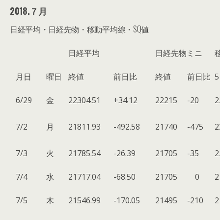
2018.７月
日経平均・日経先物・移動平均線・SQ値
日経平均
日経先物ミニ
月日
曜日
終値
前日比
終値
前日比
6/29
金
22304.51
+34.12
22215
-20
2
7/2
月
21811.93
-492.58
21740
-475
2
7/3
火
21785.54
-26.39
21705
-35
2
7/4
水
21717.04
-68.50
21705
0
2
7/5
木
21546.99
-170.05
21495
-210
2