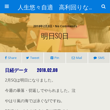
人生悠々自適 高利回りな投資法!
2018年2月8日 • No Comments
明日SQ日
Share
Tweet
Pin
Mail
SMS
日経データ 2018.02.08
2月SQは明日になりました。
今週の暴落・切返しでやられました。泣
やはり嵐の海では泳ぐな!ですね。