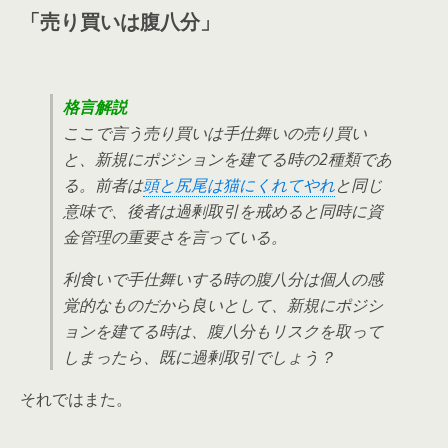
「売り買いは腹八分」
格言解説
ここで言う売り買いは手仕舞いの売り買い
と、新規にポジションを建てる時の2種類であ
る。前者は
頭と尻尾は猫にくれてやれ
と同じ
意味で、後者は過剰取引を戒めると同時に資
金管理の重要さを言っている。
利食いで手仕舞いする時の腹八分は個人の感
覚的なものだから良いとして、新規にポジシ
ョンを建てる時は、腹八分もリスクを取って
しまったら、既に過剰取引でしょう？
それではまた。