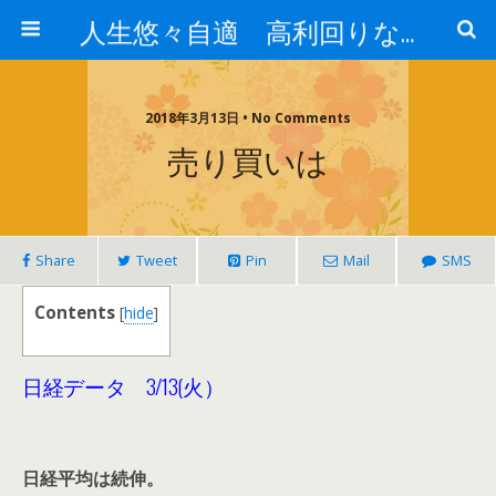
人生悠々自適 高利回りな投資法!
2018年3月13日 • No Comments
売り買いは
Share
Tweet
Pin
Mail
SMS
Contents
[
hide
]
日経データ 3/13(火）
日経平均は続伸。