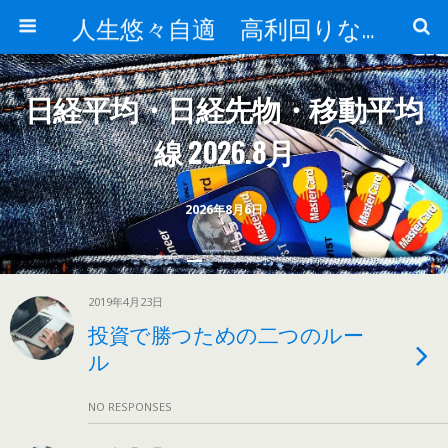
人生悠々自適 高利回りな投資法!
日経平均・日経先物・移動平均
線 2026.8月
2026年8月6日
2019年4月23日
投資で勝つための二つのルー
ル
NO RESPONSES