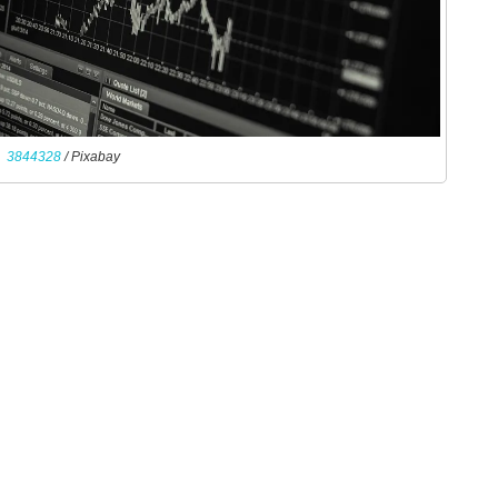
3844328
/ Pixabay
。