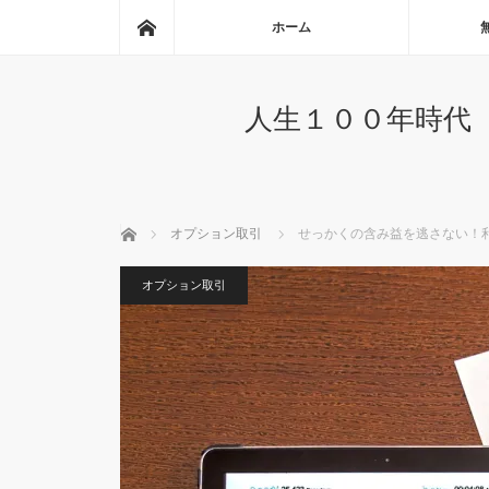
ホーム
ホーム
人生１００年時代
ホーム
オプション取引
せっかくの含み益を逃さない！
オプション取引