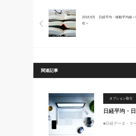
2018.8月 日経平均・移動平均線＜8
在＞
関連記事
オプション取引
日経平均・日経
■日経データ・マーケ