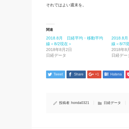
それではよい週末を。
関連
2018.8月 日経平均・移動平均
2018.
線＜8/2現在＞
線＜8/7
2018年8月2日
2018年8
日経データ
日経デー
Tweet
Share
+1
Hatena
投稿者:
honda0321
日経データ