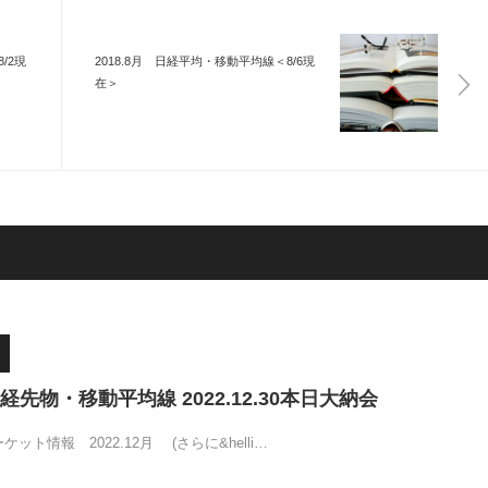
/2現
2018.8月 日経平均・移動平均線＜8/6現
在＞
先物・移動平均線 2022.12.30本日大納会
ット情報 2022.12月 (さらに&helli…